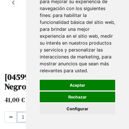
para mejorar su experiencia de
navegación con los siguientes
fines:
para habilitar la
funcionalidad básica del sitio web
,
para brindar una mejor
experiencia en el sitio web
,
medir
su interés en nuestros productos
y servicios y personalizar las
interacciones de marketing
,
para
mostrar anuncios que sean más
relevantes para usted
.
[045997] Paneles de Aluminio
Negros 16X300
Aceptar
Rechazar
41,00
€
IVA excluido
Configurar
AÑADIR AL CARRITO