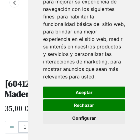
para mejorar su experiencia de
navegación con los siguientes
fines:
para habilitar la
funcionalidad básica del sitio web
,
para brindar una mejor
experiencia en el sitio web
,
medir
su interés en nuestros productos
y servicios y personalizar las
interacciones de marketing
,
para
mostrar anuncios que sean más
relevantes para usted
.
[6041213] Base Para Bustos Color
Madera
Aceptar
Rechazar
35,00
€
IVA excluido
Configurar
AÑADIR AL CARRITO