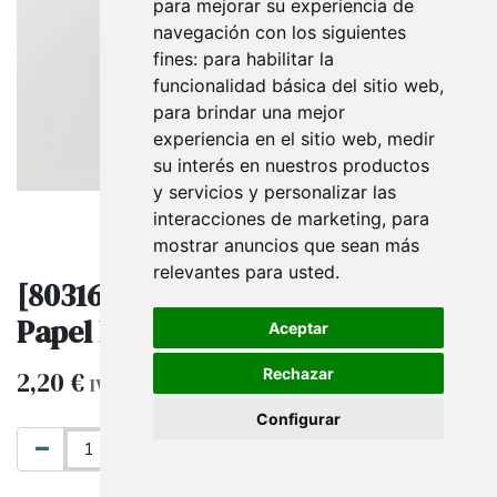
para mejorar su experiencia de
navegación con los siguientes
fines:
para habilitar la
funcionalidad básica del sitio web
,
para brindar una mejor
experiencia en el sitio web
,
medir
su interés en nuestros productos
y servicios y personalizar las
interacciones de marketing
,
para
mostrar anuncios que sean más
relevantes para usted
.
[8031653058447] Cinta Blanca De
Papel Para Regalos 5X100M 6283
Aceptar
Rechazar
2,20
€
IVA excluido
Configurar
AÑADIR AL CARRITO