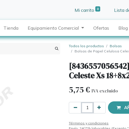
0
Mi carrito
Lista 
Tienda
Equipamiento Comercial
Ofertas
Blog
Todos los productos
Bolsas
Bolsas de Papel Celulosa Cele
[8436557056542] 
Celeste Xs 18+8
5,75
€
IVA excluido
A
Términos y condiciones
Envío: 24/72h laborables (Excepto "