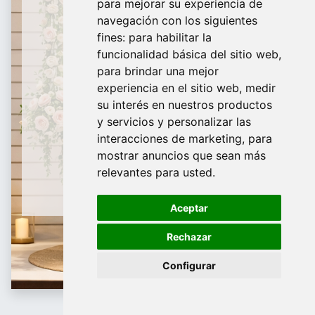
para mejorar su experiencia de
De Domingo a Viernes
navegación con los siguientes
fines:
para habilitar la
¿Te ayudamos?
funcionalidad básica del sitio web
,
para brindar una mejor
688 097 373
experiencia en el sitio web
,
medir
​ info@tridecor.net
su interés en nuestros productos
y servicios y personalizar las
interacciones de marketing
,
para
mostrar anuncios que sean más
Contáctanos
relevantes para usted
.
Aceptar
Rechazar
Configurar
Bolsas