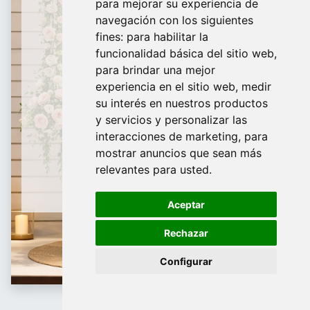
para mejorar su experiencia de
De Domingo a Viernes
navegación con los siguientes
fines:
para habilitar la
¿Te ayudamos?
funcionalidad básica del sitio web
,
para brindar una mejor
688 097 373
experiencia en el sitio web
,
medir
​ info@tridecor.net
su interés en nuestros productos
y servicios y personalizar las
interacciones de marketing
,
para
mostrar anuncios que sean más
Contáctanos
relevantes para usted
.
Aceptar
Rechazar
Configurar
Lazos, cintas y estrellas