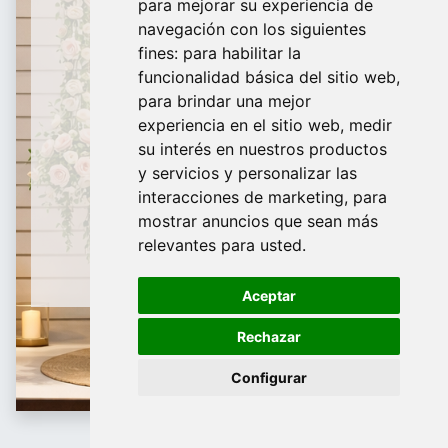
para mejorar su experiencia de
De Domingo a Viernes
navegación con los siguientes
fines:
para habilitar la
¿Te ayudamos?
funcionalidad básica del sitio web
,
para brindar una mejor
688 097 373
experiencia en el sitio web
,
medir
​ info@tridecor.net
su interés en nuestros productos
y servicios y personalizar las
interacciones de marketing
,
para
mostrar anuncios que sean más
Contáctanos
relevantes para usted
.
Aceptar
Rechazar
Configurar
Negro