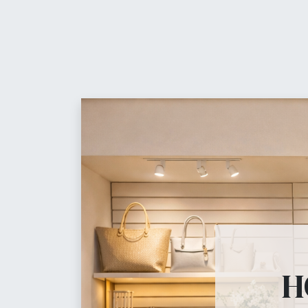
Contáctanos
Equ
Maniquíes, percheros, 
H