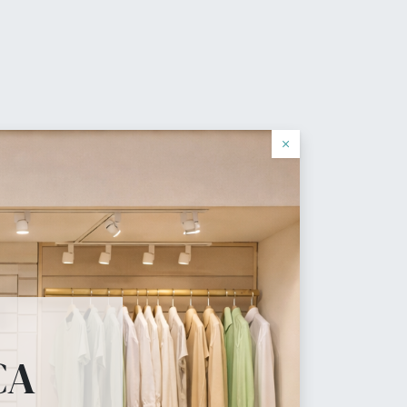
0
de deseos
Identificarse
Español
×
cial
que tu tienda necesita.
CA