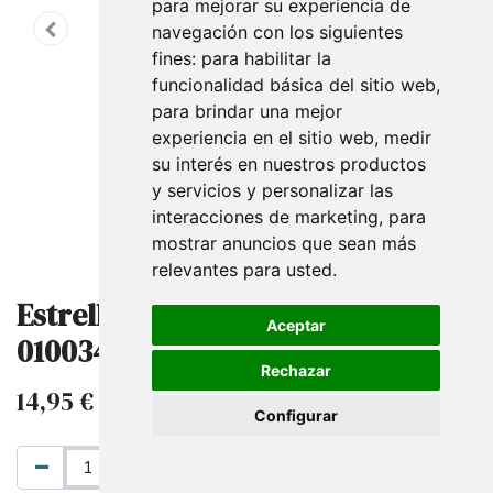
para mejorar su experiencia de
navegación con los siguientes
fines:
para habilitar la
funcionalidad básica del sitio web
,
para brindar una mejor
experiencia en el sitio web
,
medir
su interés en nuestros productos
y servicios y personalizar las
interacciones de marketing
,
para
mostrar anuncios que sean más
relevantes para usted
.
Estrellas De Rafia 100 und
Aceptar
010034/3102 6802 mm14 col 98
Rechazar
14,95
€
IVA excluido
Configurar
AÑADIR AL CARRITO