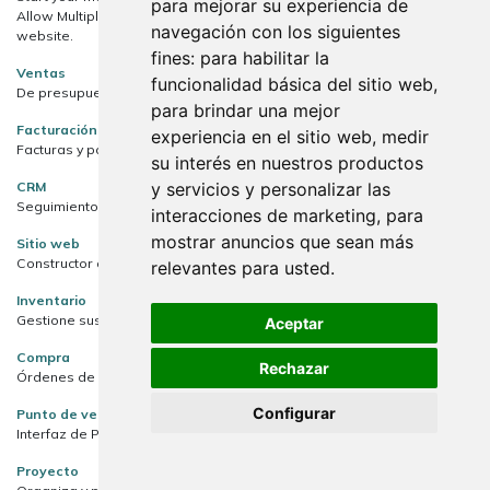
para mejorar su experiencia de
Allow Multiple sellers to sell their products on your marketplace
navegación con los siguientes
website.
fines:
para habilitar la
Ventas
funcionalidad básica del sitio web
,
De presupuestos a facturas
para brindar una mejor
Facturación
experiencia en el sitio web
,
medir
Facturas y pagos
su interés en nuestros productos
y servicios y personalizar las
CRM
Seguimiento de clientes potenciales y oportunidades próximas
interacciones de marketing
,
para
mostrar anuncios que sean más
Sitio web
Constructor de sitio web empresarial
relevantes para usted
.
Inventario
Gestione sus actividades de stock y logística.
Aceptar
Compra
Rechazar
Órdenes de compra, licitaciones y acuerdos.
Configurar
Punto de venta
Interfaz de PdV amigable para usuarios para tiendas y restaurantes
Proyecto