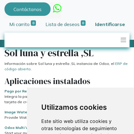
Contáctanos
0
0
Mi carrito
Lista de deseos
Identificarse
Sol luna y estrella ,SL
Información sobre Sol luna y estrella ,SL instancia de Odoo, el
ERP de
código abierto
.
Aplicaciones instalados
Pago por Redsys / Bizum
Integra la pasarela de pagos de redsys en tu Odoo para pagos con
tarjeta de crédito / débito y Bizum
Utilizamos cookies
Image Watermarker
Provide Watermark image for Odoo Website Image.
Este sitio web utiliza cookies y
otras tecnologías de seguimiento
Odoo Multi Vendor Marketplace
Start your marketplace in odoo with Odoo Multi-Vendor Marketplace.