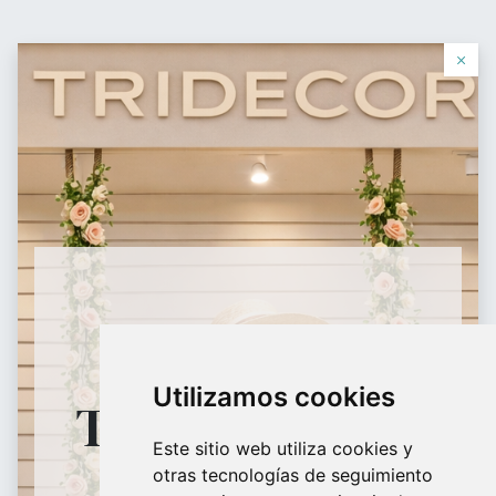
Contáctanos
×
0
0
购物车
愿望单
登录
Equipamiento
Comercial
HORARIO
Utilizamos cookies
TIENDA FÍSICA
Maniquíes, percheros, estanterías, panel lama, perchas, bolsas todo
lo que tu tienda necesita.
Este sitio web utiliza cookies y
otras tecnologías de seguimiento
9:30H - 18:30H