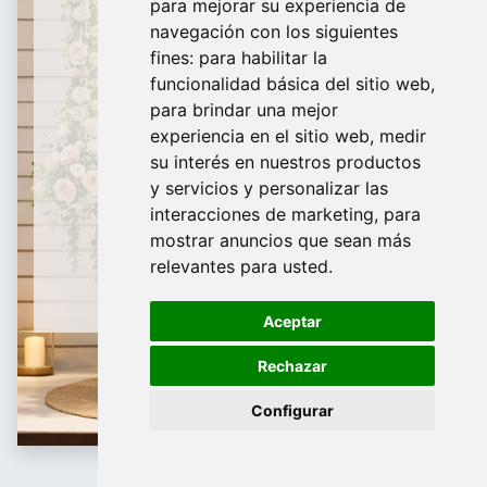
para mejorar su experiencia de
De domingo a Viernes
navegación con los siguientes
fines:
para habilitar la
¿Te ayudamos?
funcionalidad básica del sitio web
,
para brindar una mejor
688 097 373​
experiencia en el sitio web
,
medir
info@tridecor.net
su interés en nuestros productos
y servicios y personalizar las
interacciones de marketing
,
para
mostrar anuncios que sean más
Contáctanos
relevantes para usted
.
Aceptar
Rechazar
Configurar
Etiquetaje