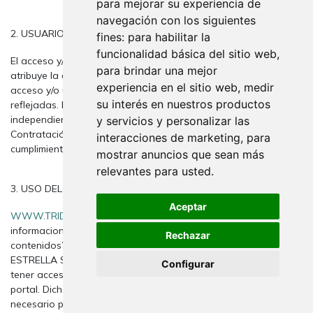
para mejorar su experiencia de
navegación con los siguientes
2. USUARIOS
fines:
para habilitar la
funcionalidad básica del sitio web
,
El acceso y/o uso de este portal de SOL LUNA Y ESTRELLA S.L.,
para brindar una mejor
atribuye la condición de USUARIO, que acepta, desde dicho
experiencia en el sitio web
,
medir
acceso y/o uso, las Condiciones Generales de Uso aquí
su interés en nuestros productos
reflejadas. Las citadas Condiciones serán de aplicación
independientemente de las Condiciones Generales de
y servicios y personalizar las
Contratación que en su caso resulten de obligado
interacciones de marketing
,
para
cumplimiento.
mostrar anuncios que sean más
relevantes para usted
.
3. USO DEL PORTAL
Aceptar
WWW.TRIDECOR.NET
proporciona el acceso a multitud de
informaciones, servicios, programas o datos (en adelante, “los
Rechazar
contenidos”) en Internet pertenecientes a SOL LUNA Y
ESTRELLA S.L. o a sus licenciantes a los que el USUARIO pueda
Configurar
tener acceso. El USUARIO asume la responsabilidad del uso del
portal. Dicha responsabilidad se extiende al registro que fuese
necesario para acceder a determinados servicios o contenidos.