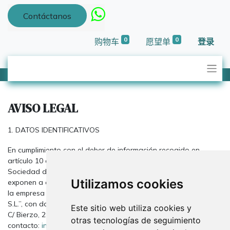
Contáctanos
0
0
购物车
愿望单
登录
AVISO LEGAL
1. DATOS IDENTIFICATIVOS
En cumplimiento con el deber de información recogido en
artículo 10 de la Ley 34/2002, de 11 de julio, de Servicios de la
Sociedad de la Información y del Comercio Electrónico, se
Utilizamos cookies
exponen a continuación los datos identificativos de la empresa:
la empresa titular de dominio web es “SOL LUNA Y ESTRELLA
S.L.”, con domicilio a estos efectos en Fuenlabrada (C.P. 28947),
Este sitio web utiliza cookies y
C/ Bierzo, 29 , Madrid, C.I.F.: B83635417. Correo electrónico de
otras tecnologías de seguimiento
contacto:
info@tridecor.net
, y teléfono 916422941.