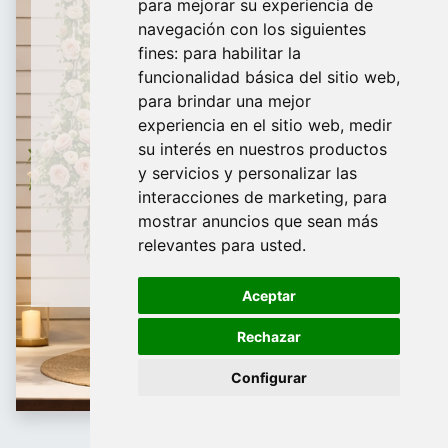
para mejorar su experiencia de
De Domingo a Viernes
navegación con los siguientes
fines:
para habilitar la
¿Te ayudamos?
funcionalidad básica del sitio web
,
para brindar una mejor
688 097 373
experiencia en el sitio web
,
medir
​ info@tridecor.net
su interés en nuestros productos
y servicios y personalizar las
interacciones de marketing
,
para
mostrar anuncios que sean más
Contáctanos
relevantes para usted
.
Aceptar
Rechazar
Configurar
Etiquetaje