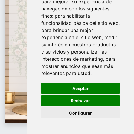
para mejorar su experiencia de
De Domingo a Viernes
navegación con los siguientes
fines:
para habilitar la
¿Te ayudamos?
funcionalidad básica del sitio web
,
para brindar una mejor
688 097 373
experiencia en el sitio web
,
medir
​ info@tridecor.net
su interés en nuestros productos
y servicios y personalizar las
interacciones de marketing
,
para
mostrar anuncios que sean más
Contáctanos
relevantes para usted
.
Aceptar
Rechazar
Configurar
Etiquetaje