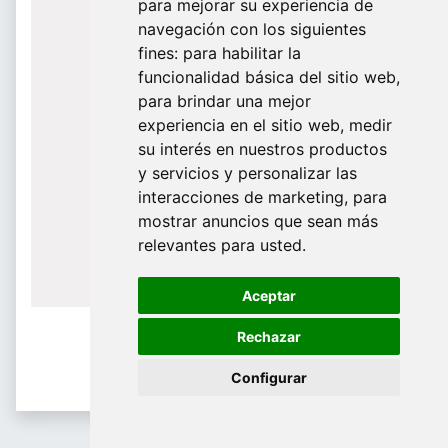
para mejorar su experiencia de
De Domingo a Viernes
navegación con los siguientes
fines:
para habilitar la
¿Te ayudamos?
funcionalidad básica del sitio web
,
para brindar una mejor
688 097 373
experiencia en el sitio web
,
medir
​ info@tridecor.net
su interés en nuestros productos
y servicios y personalizar las
interacciones de marketing
,
para
mostrar anuncios que sean más
Contáctanos
relevantes para usted
.
Aceptar
Rechazar
Configurar
Etiquetaje